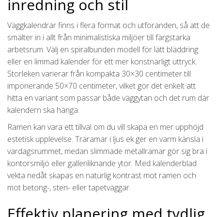
inredning och stil
Väggkalendrar finns i flera format och utföranden, så att de
smälter in i allt från minimalistiska miljöer till färgstarka
arbetsrum. Välj en spiralbunden modell för lätt bläddring
eller en limmad kalender för ett mer konstnärligt uttryck.
Storleken varierar från kompakta 30×30 centimeter till
imponerande 50×70 centimeter, vilket gör det enkelt att
hitta en variant som passar både väggytan och det rum där
kalendern ska hänga.
Ramen kan vara ett tillval om du vill skapa en mer upphöjd
estetisk upplevelse. Träramar i ljus ek ger en varm känsla i
vardagsrummet, medan slimmade metallramar gör sig bra i
kontorsmiljö eller galleriliknande ytor. Med kalenderblad
vekta nedåt skapas en naturlig kontrast mot ramen och
mot betong-, sten- eller tapetväggar.
Effektiv planering med tydlig