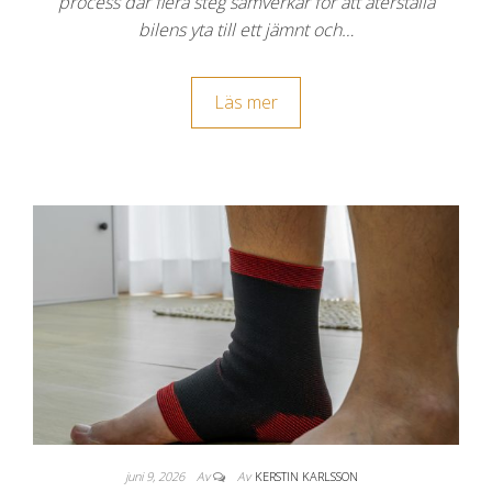
process där flera steg samverkar för att återställa
bilens yta till ett jämnt och…
Läs mer
juni 9, 2026
Av
Av
KERSTIN KARLSSON