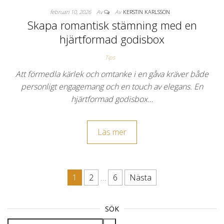
februari 10, 2026
Av
Av
KERSTIN KARLSSON
Skapa romantisk stämning med en
hjärtformad godisbox
Tips
Att förmedla kärlek och omtanke i en gåva kräver både
personligt engagemang och en touch av elegans. En
hjärtformad godisbox…
Läs mer
1
2
…
6
Nästa
Inläggsnavigering
SÖK