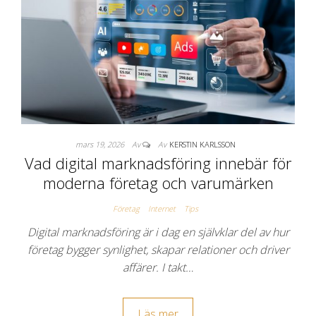
mars 19, 2026
Av
Av
KERSTIN KARLSSON
Vad digital marknadsföring innebär för
moderna företag och varumärken
Företag
Internet
Tips
Digital marknadsföring är i dag en självklar del av hur
företag bygger synlighet, skapar relationer och driver
affärer. I takt…
Läs mer