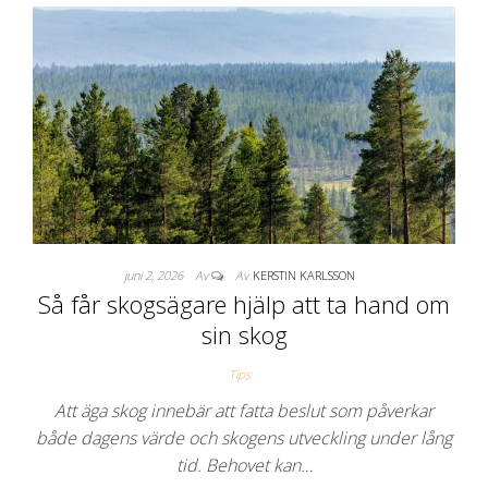
juni 2, 2026
Av
Av
KERSTIN KARLSSON
Så får skogsägare hjälp att ta hand om
sin skog
Tips
Att äga skog innebär att fatta beslut som påverkar
både dagens värde och skogens utveckling under lång
tid. Behovet kan…