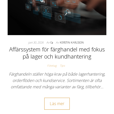
juni 30, 2026
Av
Av
KERSTIN KARLSSON
Affärssystem för färghandel med fokus
på lager och kundhantering
Företag
Tips
Färghandeln ställer höga krav på både lagerhantering,
orderflöden och kundservice. Sortimenten är ofta
omfattande med många varianter av färg, tillbehör…
Läs mer